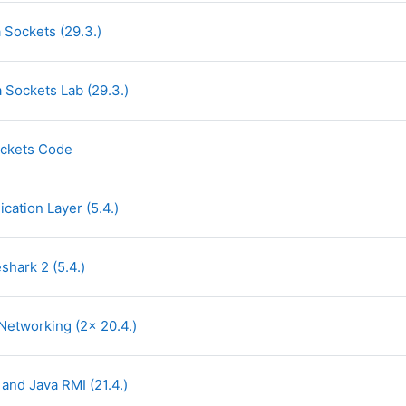
File
a Sockets (29.3.)
File
a Sockets Lab (29.3.)
File
ockets Code
File
ication Layer (5.4.)
File
eshark 2 (5.4.)
File
 Networking (2x 20.4.)
File
 and Java RMI (21.4.)