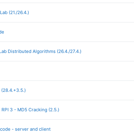
File
Lab (21./26.4.)
File
de
File
 Lab Distributed Algorithms (26.4./27.4.)
le
File
 (28.4.+3.5.)
File
s RPI 3 - MD5 Cracking (2.5.)
File
code - server and client