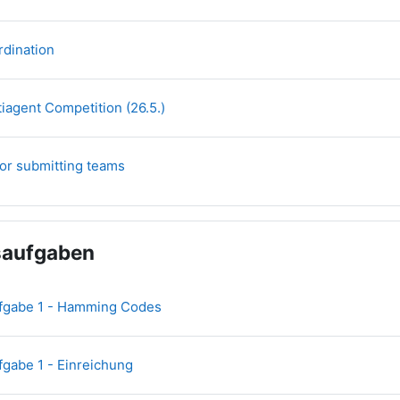
File
rdination
Pagina
tiagent Competition (26.5.)
URL
for submitting teams
aufgaben
File
fgabe 1 - Hamming Codes
Compito
gabe 1 - Einreichung