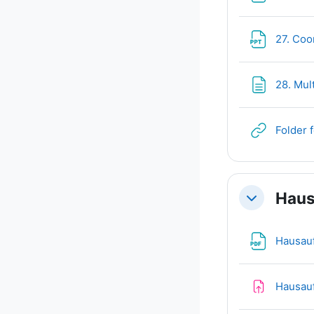
27. Coo
28. Mul
Folder 
Haus
Minimizza
Hausau
Hausauf