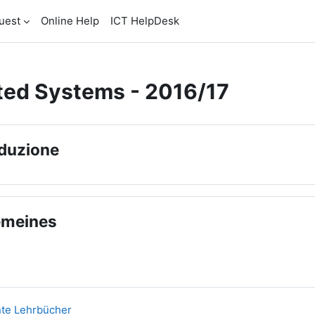
uest
Online Help
ICT HelpDesk
uted Systems - 2016/17
della sezione
oduzione
emeines
Tool esterno
te Lehrbücher