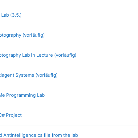
File
 Lab (3.5.)
File
ptography (vorläufig)
File
ptography Lab in Lecture (vorläufig)
File
tiagent Systems (vorläufig)
File
tMe Programming Lab
File
C# Project
d AntIntelligence.cs file from the lab