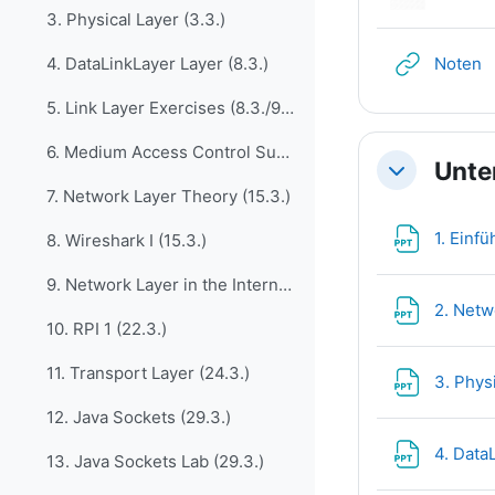
3. Physical Layer (3.3.)
U
Noten
4. DataLinkLayer Layer (8.3.)
5. Link Layer Exercises (8.3./9.3.)
6. Medium Access Control Sublayer (10.3.)
Unte
Minimizza
7. Network Layer Theory (15.3.)
1. Einfü
8. Wireshark I (15.3.)
9. Network Layer in the Internet (22.3.)
2. Netw
10. RPI 1 (22.3.)
11. Transport Layer (24.3.)
3. Phys
12. Java Sockets (29.3.)
4. Data
13. Java Sockets Lab (29.3.)