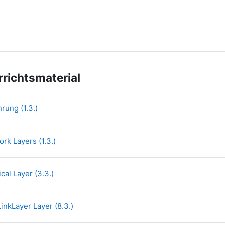
RL
rrichtsmaterial
File
hrung (1.3.)
File
ork Layers (1.3.)
File
ical Layer (3.3.)
File
LinkLayer Layer (8.3.)