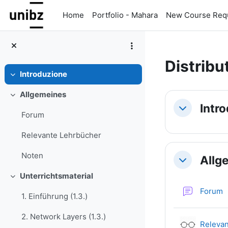
Vai al contenuto principale
Home
Portfolio - Mahara
New Course Req
Distrib
Introduzione
Minimizza
Schema 
Allgemeines
Minimizza
Intr
Minimizza
Forum
Relevante Lehrbücher
Noten
Allg
Minimizza
Unterrichtsmaterial
Minimizza
Forum
1. Einführung (1.3.)
2. Network Layers (1.3.)
Relevan