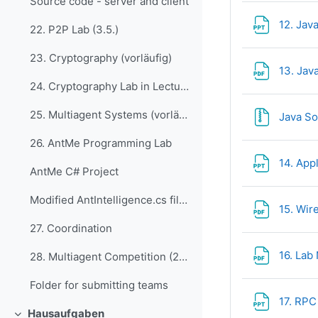
Source code - server and client
12. Jav
22. P2P Lab (3.5.)
23. Cryptography (vorläufig)
13. Jav
24. Cryptography Lab in Lecture (vorläufig)
25. Multiagent Systems (vorläufig)
Java S
26. AntMe Programming Lab
14. Appl
AntMe C# Project
Modified AntIntelligence.cs file from the lab
15. Wir
27. Coordination
16. Lab
28. Multiagent Competition (26.5.)
Folder for submitting teams
17. RPC
Hausaufgaben