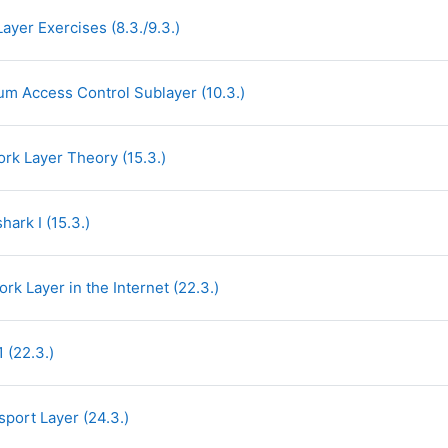
File
Layer Exercises (8.3./9.3.)
File
um Access Control Sublayer (10.3.)
File
ork Layer Theory (15.3.)
File
hark I (15.3.)
File
ork Layer in the Internet (22.3.)
File
1 (22.3.)
File
nsport Layer (24.3.)