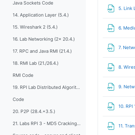
Java Sockets Code
5. Link 
14. Application Layer (5.4.)
15. Wireshark 2 (5.4.)
6. Medi
16. Lab Networking (2x 20.4.)
7. Netw
17. RPC and Java RMI (21.4.)
18. RMI Lab (21./26.4.)
8. Wires
RMI Code
9. Netw
19. RPI Lab Distributed Algorithms (26.4./27.4.)
Code
10. RPI 
20. P2P (28.4.+3.5.)
21. Labs RPI 3 - MD5 Cracking (2.5.)
11. Tra