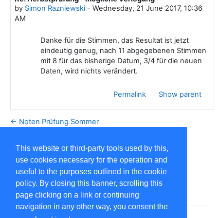
by
Simon Razniewski
-
Wednesday, 21 June 2017, 10:36
AM
Danke für die Stimmen, das Resultat ist jetzt
eindeutig genug, nach 11 abgegebenen Stimmen
mit 8 für das bisherige Datum, 3/4 für die neuen
Daten, wird nichts verändert.
Permalink
Show parent
← Noten Prüfung Sommer
This website or third-party tools used by this,
use cookies necessary for the operation and
useful to the purposes outlined in the cookie
policy. By closing this banner, scrolling this
Contact site support
page clicking on a link or continuing
navigation in any other way, you consent the
Open course index