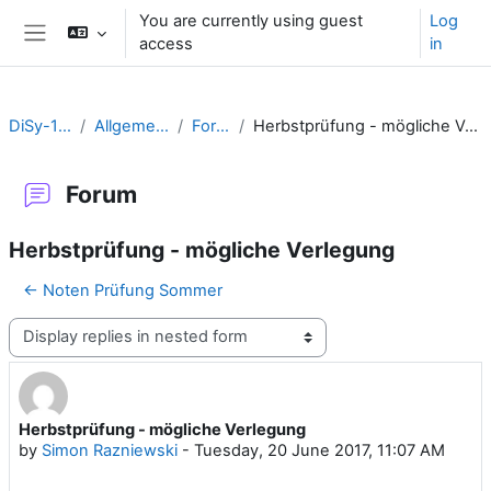
Skip to main content
You are currently using guest
Log
access
in
Side panel
DiSy-1617
Allgemeines
Forum
Herbstprüfung - mögliche Verlegung
Forum
Herbstprüfung - mögliche Verlegung
← Noten Prüfung Sommer
Display mode
Herbstprüfung - mögliche Verlegung
Number of replies: 1
by
Simon Razniewski
-
Tuesday, 20 June 2017, 11:07 AM