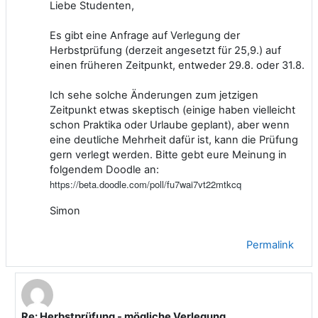
Liebe Studenten,
Es gibt eine Anfrage auf Verlegung der
Herbstprüfung (derzeit angesetzt für 25,9.) auf
einen früheren Zeitpunkt, entweder 29.8.
oder 31.8.
Ich sehe solche Änderungen zum jetzigen
Zeitpunkt etwas skeptisch (einige haben vielleicht
schon Praktika oder Urlaube geplant), aber wenn
eine deutliche Mehrheit dafür ist, kann die Prüfung
gern verlegt werden.
Bitte gebt eure Meinung in
folgendem Doodle an:
https
:
//beta.doodle.com/poll/fu7wai7vt22mtkcq
Simon
Permalink
Re: Herbstprüfung - mögliche Verlegung
In reply to Simon Razniewski