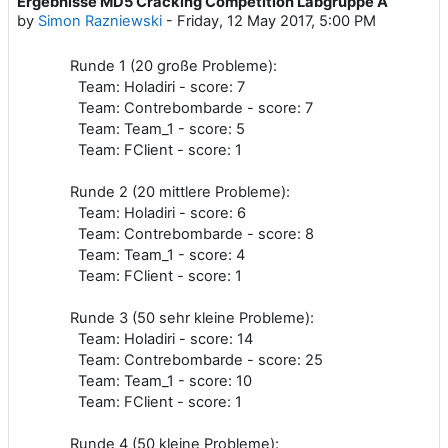
Ergebnisse MD5 Cracking Competition Labgruppe A
Number of replies: 0
by
Simon Razniewski
-
Friday, 12 May 2017, 5:00 PM
Runde 1 (20 große Probleme):
Team: Holadiri - score: 7
Team: Contrebombarde - score: 7
Team: Team_1 - score: 5
Team: FClient - score: 1
Runde 2 (20 mittlere Probleme):
Team: Holadiri - score: 6
Team: Contrebombarde - score: 8
Team: Team_1 - score: 4
Team: FClient - score: 1
Runde 3 (50 sehr kleine Probleme):
Team: Holadiri - score: 14
Team: Contrebombarde - score: 25
Team: Team_1 - score: 10
Team: FClient - score: 1
Runde 4 (50 kleine Probleme):