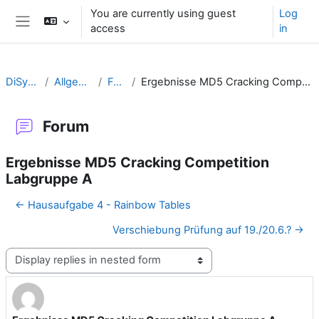
Skip to main content
You are currently using guest
Log
access
in
Side panel
DiSy-1617
Allgemeines
Forum
Ergebnisse MD5 Cracking Competition Labgruppe A
Forum
Ergebnisse MD5 Cracking Competition
Labgruppe A
← Hausaufgabe 4 - Rainbow Tables
Verschiebung Prüfung auf 19./20.6.? →
Display mode