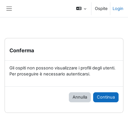
Vai al contenuto principale
Ospite
Login
Pannello laterale
Conferma
Gli ospiti non possono visualizzare i profili degli utenti.
Per proseguire è necessario autenticarsi.
Annulla
Continua