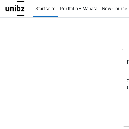
Zum Hauptinhalt
Startseite
Portfolio - Mahara
New Course 
G
s