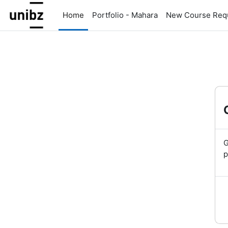
Vai al contenuto principale
Home
Portfolio - Mahara
New Course Req
G
p